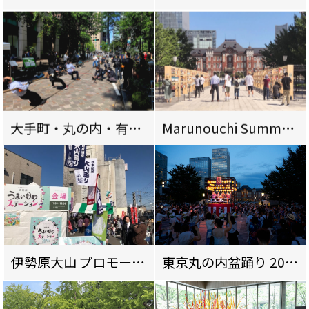
大手町・丸の内・有楽町仲通り綱引き大会2020選抜開催
Marunouchi Summer Installation ～Power to Japan～
～距離はとっても心はひとつ～
伊勢原大山 プロモーション
東京丸の内盆踊り 2019