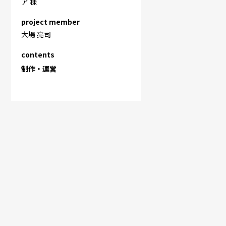
ア 様
project member
大場 亮司
contents
制作・運営